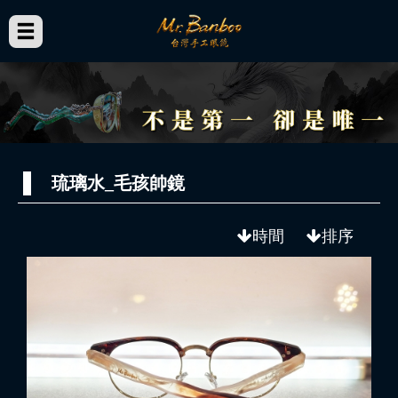
琉璃水_毛孩帥鏡
時間
排序