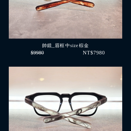
帥鏡_眉框 中size 棕金
$9980
NT$7980