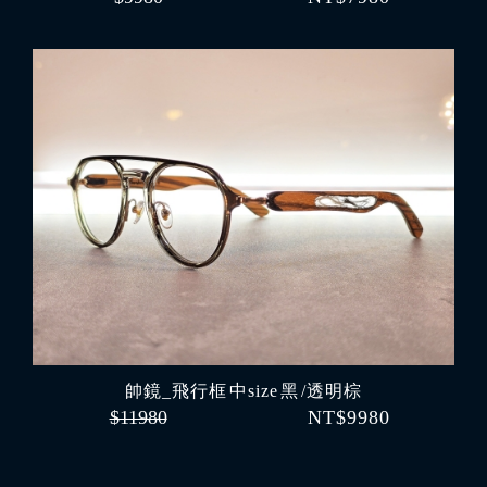
帥鏡_飛行框 中size 黑 /透明棕
$11980
NT$9980