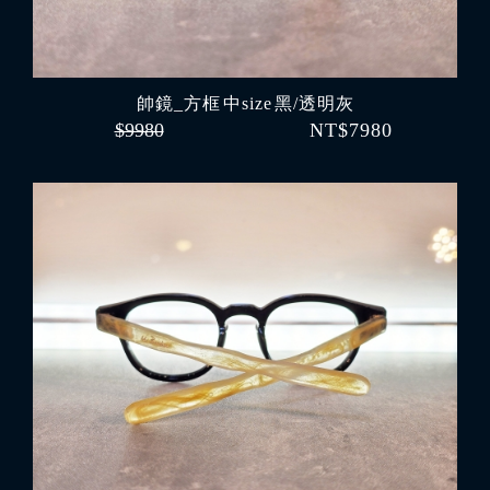
帥鏡_方框 中size 黑/透明灰
$9980
NT$7980