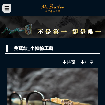
典藏款_小轉輪工藝
時間
排序