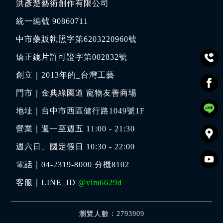
洪彥楚藝術創作有限公司
統一編號 90860711
中市藥販執照字第6203220960號
矯正鏡片許可證字第002832號
創立｜
2013年的_台灣工藝
門市｜
金典綠園道 寵物友善商場
地址｜
台中市西區健行路1049號1F
營業｜週一至週五 11:00 - 21:30
週六日、國定假日 10:30 - 22:00
電話｜
04-2319-8000
分機8102
客服｜LINE_ID
@vlm6629d
瀏覽人數：2793909