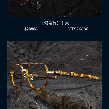
【紫君竹】中大
$28888
NT$26888