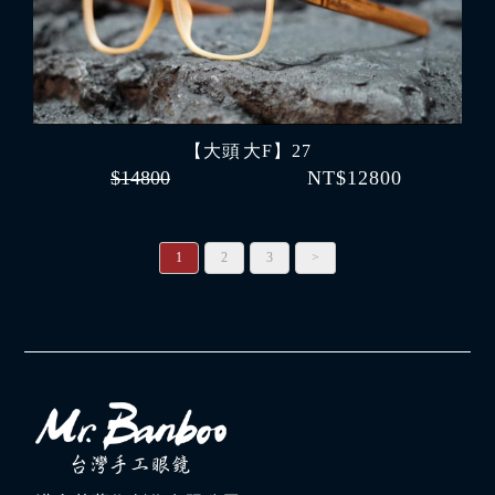
【大頭 大F】27
$14800
NT$12800
1
2
3
>