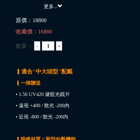
更多...
原價：
18800
收藏價：
16800
數量：
▎適合"中大頭型"配戴
▎一律贈送
• 1.56 UV420 濾藍光鏡片
• 遠視 +400 / 散光 -200內
• 近視 -800 / 散光 -200內
▎眼鏡材質 // 新型外觀機能