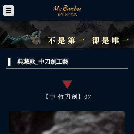
典藏款_中刀劍工藝
【中 竹刀劍】07