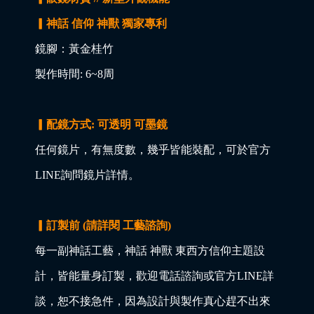
▎神話 信仰 神獸 獨家專利
鏡腳：黃金桂竹
製作時間: 6~8周
▎配鏡方式: 可透明 可墨鏡
任何鏡片，有無度數，幾乎皆能裝配，可於官方
LINE詢問鏡片詳情。
▎訂製前 (請詳閱 工藝諮詢)
每一副神話工藝，神話 神獸 東西方信仰主題設
計，皆能量身訂製，歡迎電話諮詢或官方LINE詳
談，恕不接急件，因為設計與製作真心趕不出來