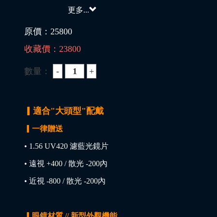
更多...
原價：
25800
收藏價：
23800
數量：
▎適合"大頭型"配戴
▎一律贈送
• 1.56 UV420 濾藍光鏡片
• 遠視 +400 / 散光 -200內
• 近視 -800 / 散光 -200內
▎眼鏡材質 // 新型外觀機能