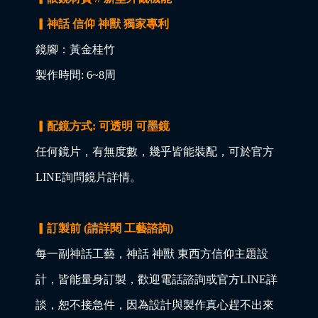
▎神話 信仰 神獸 獨家專利
鏡腳：黃金桂竹
製作時間: 6~8周
▎配鏡方式: 可透明 可墨鏡
任何鏡片，有無度數，幾乎皆能裝配，可於官方
LINE詢問鏡片詳情。
▎訂製前 (請詳閱 工藝諮詢)
每一副神話工藝，神話 神獸 東西方信仰主題設
計，皆能量身訂製，歡迎電話諮詢或官方LINE詳
談，恕不接急件，因為設計與製作真心趕不出來