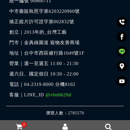
統一編號 90860711
中市藥販執照字第6203220960號
矯正鏡片許可證字第002832號
創立｜
2013年的_台灣工藝
門市｜
金典綠園道 寵物友善商場
地址｜
台中市西區健行路1049號1F
營業｜週一至週五 11:00 - 21:30
週六日、國定假日 10:30 - 22:00
電話｜
04-2319-8000
分機8102
客服｜LINE_ID
@vlm6629d
瀏覽人數：2785570
0