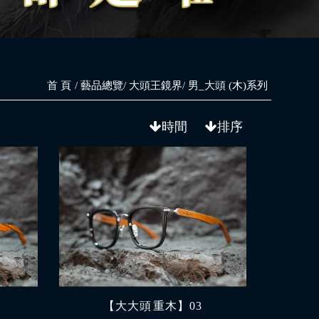
首 頁
藝品總覽
大頭王鏡界
男_大頭 (木)系列
時間
排序
【大大頭 重木】03