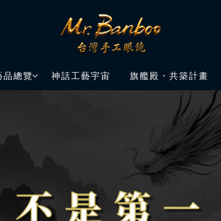
藝品總覽
神話工藝宇宙
旗艦殿・共築計畫