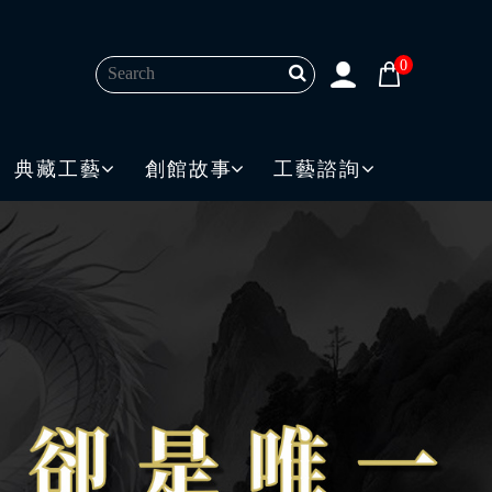
0
典藏工藝
創館故事
工藝諮詢