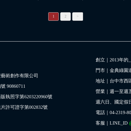
1
2
>
創立｜
2013年
門市｜
金典綠園
楚藝術創作有限公司
地址｜
台中市西區
 90860711
營業｜週一至週五 11:
販執照字第6203220960號
週六日、國定假日 10:
片許可證字第002832號
電話｜
04-2319-8
客服｜LINE_ID