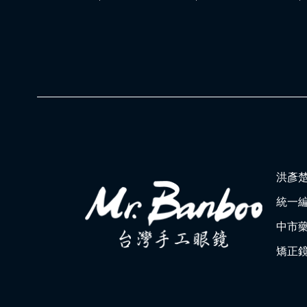
洪彥
統一編號
中市藥
矯正鏡