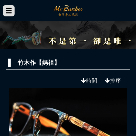
竹木作【媽祖】
時間
排序