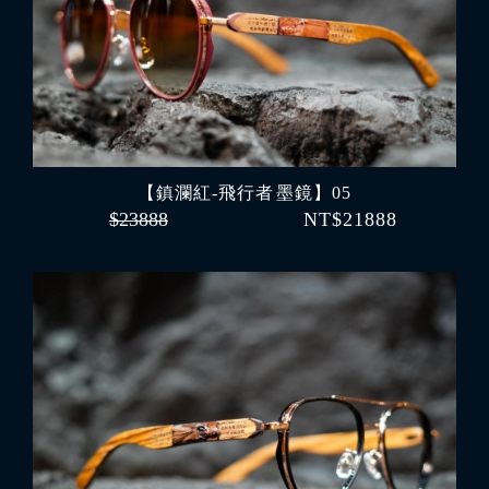
【鎮瀾紅-飛行者 墨鏡】05
$23888
NT$21888